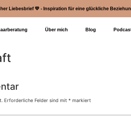
her Liebesbrief 💛 - Inspiration für eine glückliche Beziehu
Paarberatung
Über mich
Blog
Podcas
ft
ntar
t.
Erforderliche Felder sind mit
*
markiert