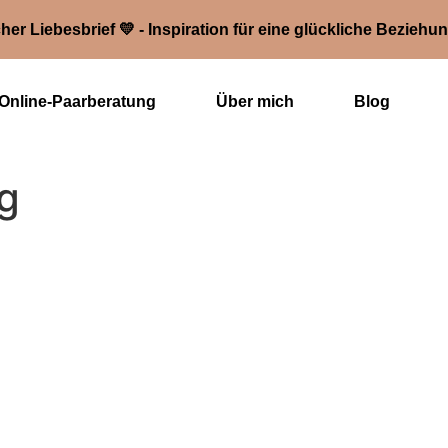
her Liebesbrief 💛 - Inspiration für eine glückliche Beziehu
Online-Paarberatung
Über mich
Blog
g