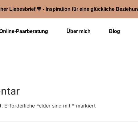
her Liebesbrief 💛 - Inspiration für eine glückliche Beziehu
Online-Paarberatung
Über mich
Blog
ntar
t.
Erforderliche Felder sind mit
*
markiert