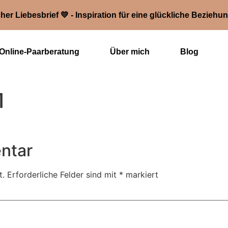
her Liebesbrief 💛 - Inspiration für eine glückliche Beziehu
Online-Paarberatung
Über mich
Blog
1
ntar
t.
Erforderliche Felder sind mit
*
markiert