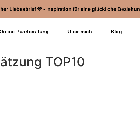
her Liebesbrief 💛 - Inspiration für eine glückliche Beziehu
Online-Paarberatung
Über mich
Blog
hätzung TOP10