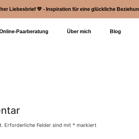
her Liebesbrief 💛 - Inspiration für eine glückliche Beziehu
Online-Paarberatung
Über mich
Blog
ntar
t.
Erforderliche Felder sind mit
*
markiert