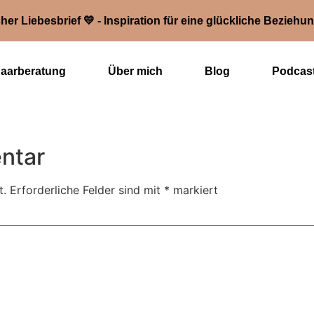
her Liebesbrief 💛 - Inspiration für eine glückliche Beziehu
Paarberatung
Über mich
Blog
Podcas
ntar
t.
Erforderliche Felder sind mit
*
markiert