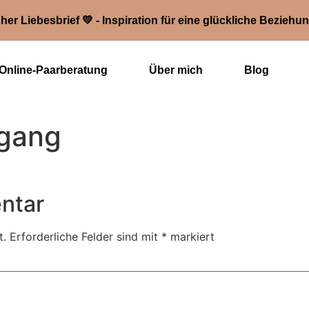
her Liebesbrief 💛 - Inspiration für eine glückliche Beziehu
Online-Paarberatung
Über mich
Blog
mgang
ntar
t.
Erforderliche Felder sind mit
*
markiert