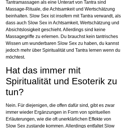
Tantramassagen als eine Unterart von Tantra sind
Massage-Rituale, die Achtsamkeit und Wertschätzung
beinhalten. Slow Sex ist insofern mit Tantra verwandt, als
dass auch Slow Sex in Achtsamkeit, Wertschätzung und
Absichtslosigkeit geschieht. Allerdings sind keine
Massagegriffe zu erlernen. Du brauchst kein tantrisches
Wissen um wunderbaren Slow Sex zu haben, du kannst
jedoch mehr über Spiritualität und Tantra lernen wenn du
möchtest.
Hat das immer mit
Spiritualität und Esoterik zu
tun?
Nein. Für diejenigen, die offen dafür sind, gibt es zwar
immer wieder Ergänzungen in Form von spirituellen
Erläuterungen, wie die oft unerklärlichen Effekte von
Slow Sex zustande kommen. Allerdings entfaltet Slow