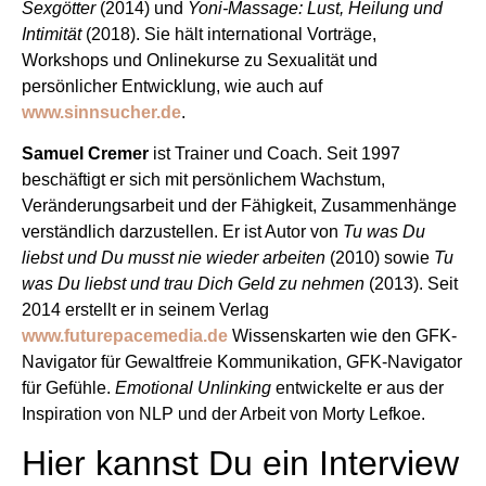
Sexgötter
(2014) und
Yoni-Massage: Lust, Heilung und
Intimität
(2018). Sie hält international Vorträge,
Workshops und Onlinekurse zu Sexualität und
persönlicher Entwicklung, wie auch auf
www.sinnsucher.de
.
Samuel Cremer
ist Trainer und Coach. Seit 1997
beschäftigt er sich mit persönlichem Wachstum,
Veränderungsarbeit und der Fähigkeit, Zusammenhänge
verständlich darzustellen. Er ist Autor von
Tu was Du
liebst und Du musst nie wieder arbeiten
(2010) sowie
Tu
was Du liebst und trau Dich Geld zu nehmen
(2013). Seit
2014 erstellt er in seinem Verlag
www.futurepacemedia.de
Wissenskarten wie den GFK-
Navigator für Gewaltfreie Kommunikation, GFK-Navigator
für Gefühle.
Emotional Unlinking
entwickelte er aus der
Inspiration von NLP und der Arbeit von Morty Lefkoe.
Hier kannst Du ein Interview