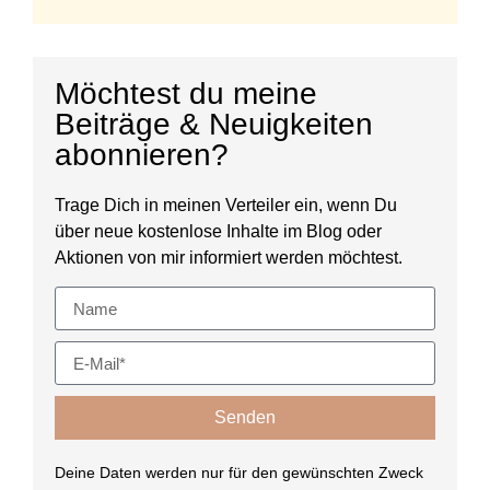
Möchtest du meine
Beiträge & Neuigkeiten
abonnieren?
Trage Dich in meinen Verteiler ein, wenn Du
über neue kostenlose Inhalte im Blog oder
Aktionen von mir informiert werden möchtest.
Senden
Deine Daten werden nur für den gewünschten Zweck