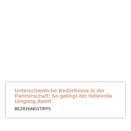
Unterschiedliche Bedürfnisse in der
Partnerschaft: So gelingt der liebevolle
Umgang damit
BEZIEHUNGSTIPPS