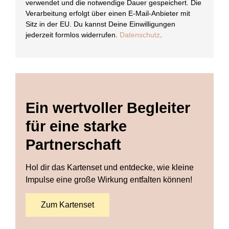
verwendet und die notwendige Dauer gespeichert. Die
Verarbeitung erfolgt über einen E-Mail-Anbieter mit
Sitz in der EU. Du kannst Deine Einwilligungen
jederzeit formlos widerrufen.
Datenschutz
.
Ein wertvoller Begleiter
für eine starke
Partnerschaft
Hol dir das Kartenset und entdecke, wie kleine
Impulse eine große Wirkung entfalten können!
Zum Kartenset