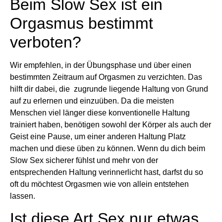
Beim Slow Sex ist ein
Orgasmus bestimmt
verboten?
Wir empfehlen, in der Übungsphase und über einen
bestimmten Zeitraum auf Orgasmen zu verzichten. Das
hilft dir dabei, die zugrunde liegende Haltung von Grund
auf zu erlernen und einzuüben. Da die meisten
Menschen viel länger diese konventionelle Haltung
trainiert haben, benötigen sowohl der Körper als auch der
Geist eine Pause, um einer anderen Haltung Platz
machen und diese üben zu können. Wenn du dich beim
Slow Sex sicherer fühlst und mehr von der
entsprechenden Haltung verinnerlicht hast, darfst du so
oft du möchtest Orgasmen wie von allein entstehen
lassen.
Ist diese Art Sex nur etwas