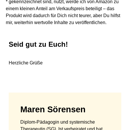
* gekennzeichnet sind, nutzt, werde ich von Amazon zu
einem kleinen Anteil am Verkaufspreis beteiligt – das
Produkt wird dadurch für Dich nicht teurer, aber Du hilfst
mir, weiterhin wertvolle Inhalte zu veröffentlichen.
Seid gut zu Euch!
Herzliche Grüße
Maren Sörensen
Diplom-Pädagogin und systemische
Therapeutin (SG). Ist verheiratet und hat