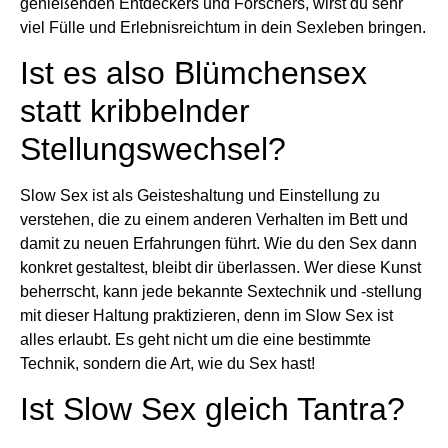
genießenden Entdeckers und Forschers, wirst du sehr
viel Fülle und Erlebnisreichtum in dein Sexleben bringen.
Ist es also Blümchensex
statt kribbelnder
Stellungswechsel?
Slow Sex ist als Geisteshaltung und Einstellung zu
verstehen, die zu einem anderen Verhalten im Bett und
damit zu neuen Erfahrungen führt. Wie du den Sex dann
konkret gestaltest, bleibt dir überlassen. Wer diese Kunst
beherrscht, kann jede bekannte Sextechnik und -stellung
mit dieser Haltung praktizieren, denn im Slow Sex ist
alles erlaubt. Es geht nicht um die eine bestimmte
Technik, sondern die Art, wie du Sex hast!
Ist Slow Sex gleich Tantra?