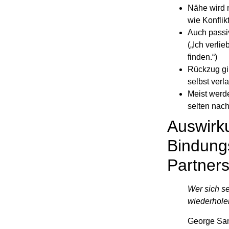
Nähe wird m
wie Konflik
Auch passi
(„Ich verli
finden.“)
Rückzug gib
selbst verl
Meist werde
selten nac
Auswirk
Bindung
Partner
Wer sich se
wiederhole
George Sa