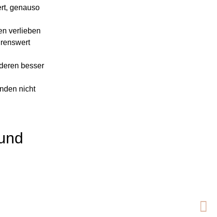
ert, genauso
en verlieben
hrenswert
nderen besser
enden nicht
und