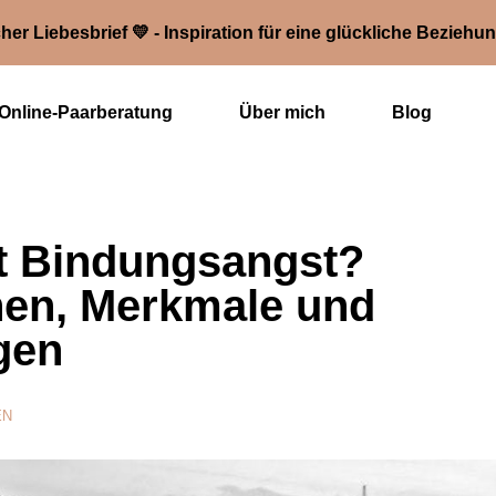
her Liebesbrief 💛 - Inspiration für eine glückliche Beziehu
Online-Paarberatung
Über mich
Blog
t Bindungsangst?
en, Merkmale und
gen
EN