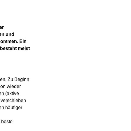
er
den und
enommen. Ein
 besteht meist
ten. Zu Beginn
son wieder
en (aktive
 verschieben
n häufiger
e beste