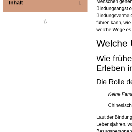
Menschen gehen d
Inhalt
Bindungsangst o
Bindungsvermeid
führen kann, wi
welche Wege es g
Welche 
Wie früh
Erleben 
Die Rolle d
Keine Famil
Chinesisch
Laut der Bindung
Lebensjahren, wa
Bezugspersonen,