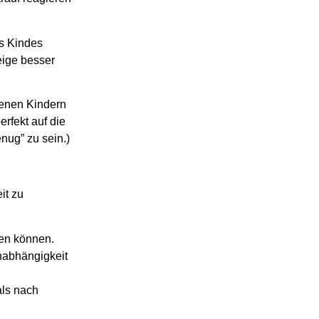
es Kindes
eige besser
igenen Kindern
rfekt auf die
nug” zu sein.)
it zu
ren können.
nabhängigkeit
als nach