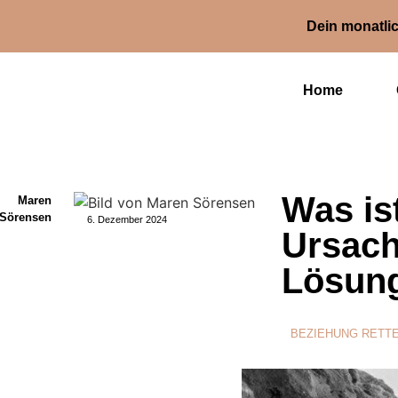
Dein monatlic
Home
Was is
Maren
Sörensen
6. Dezember 2024
Ursach
Lösun
BEZIEHUNG RETT