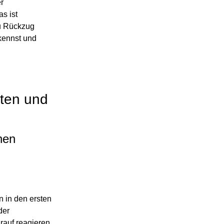
r
s ist
u Rückzug
kennst und
lten und
nen
 in den ersten
der
rauf reagieren