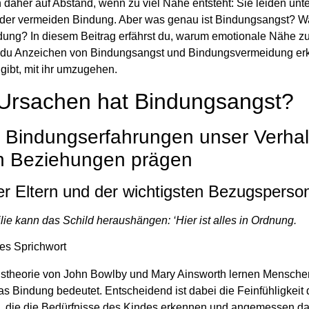
aher auf Abstand, wenn zu viel Nähe entsteht: Sie leiden unte
der vermeiden Bindung. Aber was genau ist Bindungsangst? Wa
ung? In diesem Beitrag erfährst du, warum emotionale Nähe z
e du Anzeichen von Bindungsangst und Bindungsvermeidung er
ibt, mit ihr umzugehen.
Ursachen hat Bindungsangst?
e Bindungserfahrungen unser Verha
in Beziehungen prägen
er Eltern und der wichtigsten Bezugsperso
ie kann das Schild heraushängen: ‘Hier ist alles in Ordnung.
es Sprichwort
stheorie von John Bowlby und Mary Ainsworth lernen Menschen
s Bindung bedeutet. Entscheidend ist dabei die Feinfühligkeit 
 die die Bedürfnisse des Kindes erkennen und angemessen da