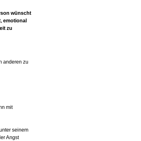
erson wünscht
, emotional
eit zu
en anderen zu
nn mit
 unter seinem
der Angst