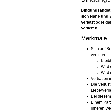
Bindungsangst i
sich Nähe und V
verletzt oder g
verlieren.
Merkmale
Sich auf B
verlieren, 
Bleib
Wird 
Wird
Vertrauen i
Die Verlus
Liebe/Verli
Bei diesem
Einem Part
inneren Wid