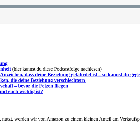
sung
nheit
(hier kannst du diese Podcastfolge nachlesen)
 Anzeichen, dass deine Beziehung gefährdet ist – so kannst du geg
ken, die deine Beziehung verschlechtern
schaft – bevor die Fetzen fliegen
und euch wichtig ist?
nutzt, werden wir von Amazon zu einem kleinen Anteil am Verkaufspreis