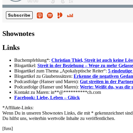
Shownotes
Links
Buchempfehlung*:
Christian Thiel, Streit ist auch keine Lö
Blogartikel:
Streit in der Beziehung – Wege zu mehr Gelasse
Blogartikel zum Thema „Apokalyptische Reiter“:
5 eindeutige
Blogartikel zu Glaubenssätzen:
Erkenne die negativen Gedan
Podcastfolge (Hanser und Maren):
Gut streiten in der Partner
Podcastfolge (Hanser und Maren):
Werte: Weißt du, was dir 
Kontakt zu Maren:
in
**
@
**********
ch.com
Facebook: Liebe, Leben – Glück
*Affiliate-Links:
Wenn Du in unseren Shownotes Links, die mit * gekennzeichnet sind, 
Du hilfst uns, weiterhin wertvolle Inhalte zu veröffentlichen.
[fuss]